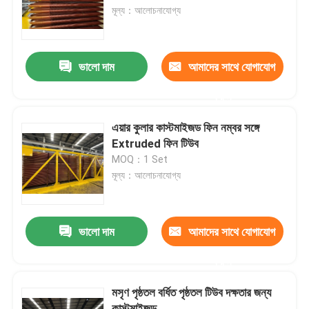
মূল্য：আলোচনাযোগ্য
কারখানা পরিদর্শন
ভালো দাম
আমাদের সাথে যোগাযোগ
গুণমান নিয়ন্ত্রণ
করুন
আমাদের সাথে যোগাযোগ
এয়ার কুলার কাস্টমাইজড ফিন নম্বর সঙ্গে
Extruded ফিন টিউব
MOQ：1 Set
বয়লারের খুচরা যন্ত্রাংশ
মূল্য：আলোচনাযোগ্য
বয়লার ঝিল্লি দেয়াল
ভালো দাম
আমাদের সাথে যোগাযোগ
বয়লার স্ট্যাক ইকোনমিজার
করুন
মসৃণ পৃষ্ঠতল বর্ধিত পৃষ্ঠতল টিউব দক্ষতার জন্য
বয়লার ফিন টিউব
কাস্টমাইজড