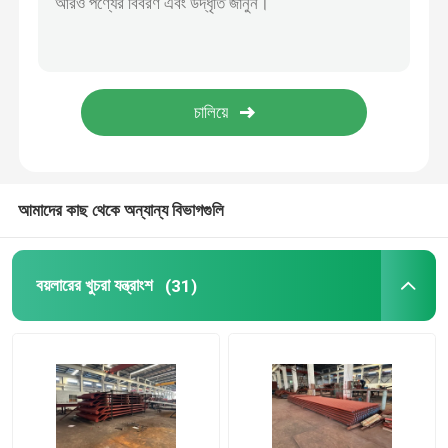
বিজোড় বয়লার টিউব
বিজোড় স্টেইনলেস টিউব
শিল্প সাইক্লোন বিভাজক
আমাদের কাছ থেকে অন্যান্য বিভাগগুলি
বয়লার এনার্জি সেভার
বয়লারের খুচরা যন্ত্রাংশ
(31)