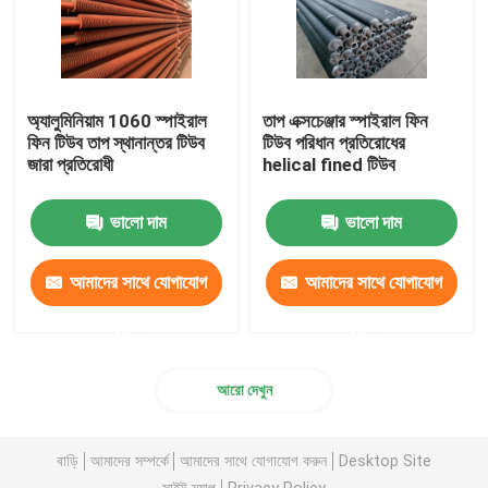
অ্যালুমিনিয়াম 1060 স্পাইরাল
তাপ এক্সচেঞ্জার স্পাইরাল ফিন
ফিন টিউব তাপ স্থানান্তর টিউব
টিউব পরিধান প্রতিরোধের
জারা প্রতিরোধী
helical fined টিউব
ভালো দাম
ভালো দাম
আমাদের সাথে যোগাযোগ
আমাদের সাথে যোগাযোগ
করুন
করুন
আরো দেখুন
বাড়ি
আমাদের সম্পর্কে
আমাদের সাথে যোগাযোগ করুন
Desktop Site
সাইট ম্যাপ
Privacy Policy