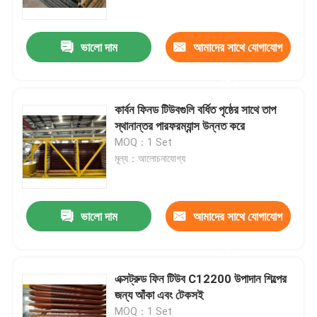
ভালো দাম
আমাদের সাথে যোগাযোগ
করুন
কার্বন ফিনড টিউবগুলি বর্ধিত পৃষ্ঠের সাথে তাপ
স্থানান্তর পারফরম্যান্স উন্নত করে
MOQ：1 Set
মূল্য：আলোচনাযোগ্য
ভালো দাম
আমাদের সাথে যোগাযোগ
বাড়ি
করুন
পণ্য
এক্সট্রুড ফিন টিউব C12200 উপাদান শিল্পের
জন্য আঁকা এবং টেকসই
আমাদের সম্পর্কে
MOQ：1 Set