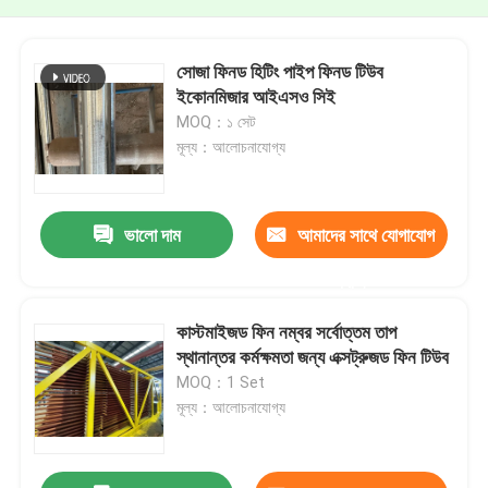
সোজা ফিনড হিটিং পাইপ ফিনড টিউব
ইকোনমিজার আইএসও সিই
MOQ：১ সেট
মূল্য：আলোচনাযোগ্য
ভালো দাম
আমাদের সাথে যোগাযোগ
করুন
কাস্টমাইজড ফিন নম্বর সর্বোত্তম তাপ
স্থানান্তর কর্মক্ষমতা জন্য এক্সট্রুজড ফিন টিউব
MOQ：1 Set
মূল্য：আলোচনাযোগ্য