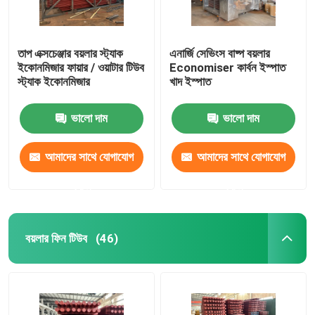
তাপ এক্সচেঞ্জার বয়লার স্ট্যাক
এনার্জি সেভিংস বাষ্প বয়লার
ইকোনমিজার ফায়ার / ওয়াটার টিউব
Economiser কার্বন ইস্পাত
স্ট্যাক ইকোনমিজার
খাদ ইস্পাত
ভালো দাম
ভালো দাম
আমাদের সাথে যোগাযোগ
আমাদের সাথে যোগাযোগ
করুন
করুন
বয়লার ফিন টিউব
(46)