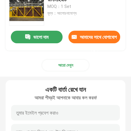
MOQ：1 Set
মূল্য：আলোচনাযোগ্য
সর্পিল ফিন টিউব
এক্সট্রুড ফিন টিউব
ভালো দাম
আমাদের সাথে যোগাযোগ
করুন
সার্পেন্টাইন টিউব
আরো দেখুন
বয়লার স্টিম হেডার
একটি বার্তা রেখে যান
সুপারহিটার এবং রিহিটার
আমরা শীঘ্রই আপনাকে আবার কল করব!
বয়লার এয়ার প্রিহিটার
বয়লার ইস্পাত টিউব