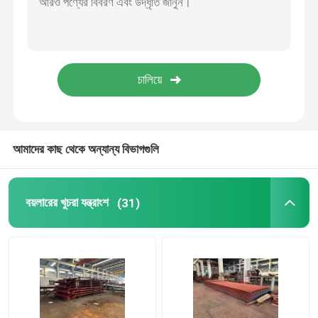
বিজোড় বয়লার টিউব
বিজোড় স্টেইনলেস টিউব
শিল্প সাইক্লোন বিভাজক
আমাদের কাছ থেকে অন্যান্য বিভাগগুলি
বয়লার এনার্জি সেভার
বয়লারের খুচরা যন্ত্রাংশ
(31)