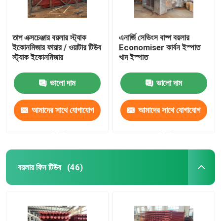
তাপ এক্সচেঞ্জার বয়লার স্ট্যাক
এনার্জি সেভিংস বাষ্প বয়লার
ইকোনমিজার ফায়ার / ওয়াটার টিউব
Economiser কার্বন ইস্পাত
স্ট্যাক ইকোনমিজার
খাদ ইস্পাত
ভালো দাম
ভালো দাম
আমাদের সাথে যোগাযোগ
আমাদের সাথে যোগাযোগ
করুন
করুন
বয়লার ফিন টিউব
(46)