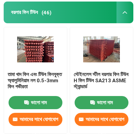
বয়লার ফিন টিউব
(46)
তামা খাদ ফিন এবং টিউব ফিনযুক্ত
স্টেইনলেস স্টীল বয়লার ফিন টিউব
অ্যালুমিনিয়াম নল 0.5-3mm
H ফিন টিউব SA213 ASME
ফিন গভীরতা
স্ট্যান্ডার্ড
ভালো দাম
ভালো দাম
আমাদের সাথে যোগাযোগ
আমাদের সাথে যোগাযোগ
করুন
করুন