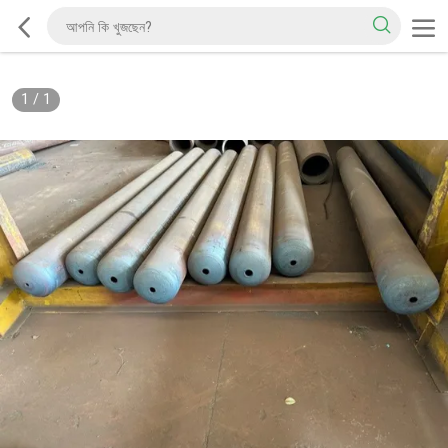
1
/
1