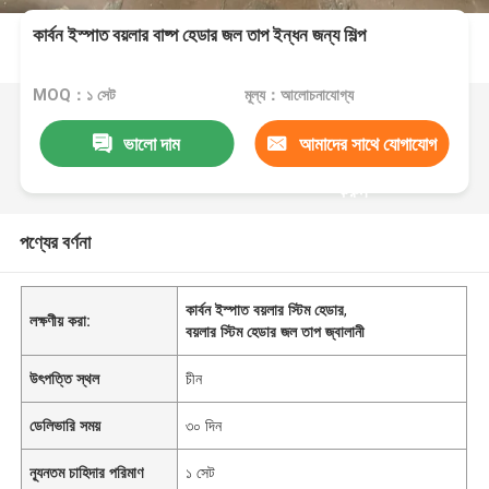
কার্বন ইস্পাত বয়লার বাষ্প হেডার জল তাপ ইন্ধন জন্য শিল্প
MOQ：১ সেট
মূল্য：আলোচনাযোগ্য
ভালো দাম
আমাদের সাথে যোগাযোগ
করুন
পণ্যের বর্ণনা
কার্বন ইস্পাত বয়লার স্টিম হেডার
,
লক্ষণীয় করা:
বয়লার স্টিম হেডার জল তাপ জ্বালানী
উৎপত্তি স্থল
চীন
ডেলিভারি সময়
৩০ দিন
ন্যূনতম চাহিদার পরিমাণ
১ সেট