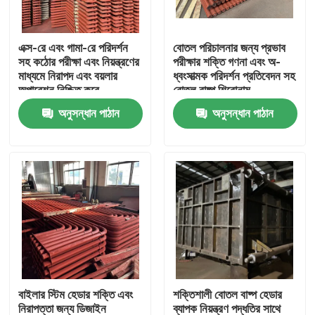
কারখানা পরিদর্শন
এক্স-রে এবং গামা-রে পরিদর্শন
বোতল পরিচালনার জন্য প্রভাব
সহ কঠোর পরীক্ষা এবং নিয়ন্ত্রণের
পরীক্ষার শক্তি গণনা এবং অ-
মাধ্যমে নিরাপদ এবং বয়লার
ধ্বংসাত্মক পরিদর্শন প্রতিবেদন সহ
গুণমান নিয়ন্ত্রণ
অপারেশন নিশ্চিত করে
বোতল বাষ্প শিরোনাম
অনুসন্ধান পাঠান
অনুসন্ধান পাঠান
আমাদের সাথে যোগাযোগ
বয়লারের খুচরা যন্ত্রাংশ
বয়লার ঝিল্লি দেয়াল
বয়লার স্ট্যাক ইকোনমিজার
বাইলার স্টিম হেডার শক্তি এবং
শক্তিশালী বোতল বাষ্প হেডার
বয়লার ফিন টিউব
নিরাপত্তা জন্য ডিজাইন
ব্যাপক নিয়ন্ত্রণ পদ্ধতির সাথে