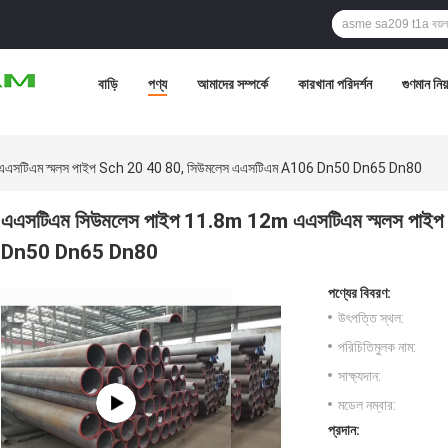
বাড়ি
পণ্য
আমাদের সম্পর্কে
কারখানা পরিদর্শন
গুণমান নিয়ন
এএসটিএম স্মলস পাইপ Sch 20 40 80, সিউমলেস এএসটিএম A106 Dn50 Dn65 Dn80
এএসটিএম সিউমলেস পাইপ 11.8m 12m এএসটিএম স্মলস পাই
Dn50 Dn65 Dn80
পণ্যের বিবরণ:
উৎপত্তি স্থল:
পরিচিতিমুলক নাম:
সাক্ষ্যদান:
মডেল নম্বার:
প্রদান: