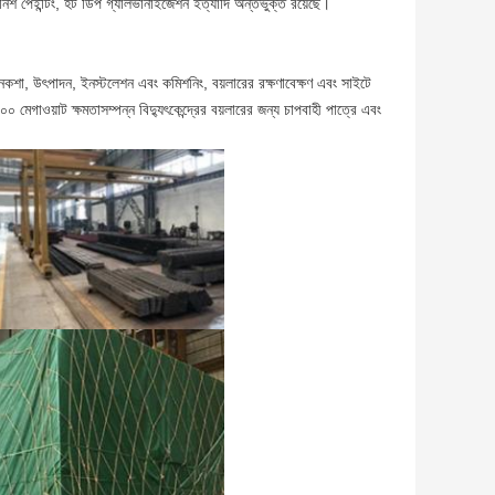
শ পেইন্টিং, হট ডিপ গ্যালভানাইজেশন ইত্যাদি অন্তর্ভুক্ত রয়েছে।
কশা, উৎপাদন, ইনস্টলেশন এবং কমিশনিং, বয়লারের রক্ষণাবেক্ষণ এবং সাইটে
 মেগাওয়াট ক্ষমতাসম্পন্ন বিদ্যুৎকেন্দ্রের বয়লারের জন্য চাপবাহী পাত্রে এবং