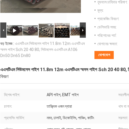
ন্যূনতম চাহিদার পরিমাণ:
মূল্য:
প্যাকেজিং বিবরণ:
ডেলিভারি সময়:
পরিশোধের শর্ত:
বড় ইমেজ :
এএসটিএম সিউমলেস পাইপ 11.8m 12m এএসটিএম
যোগানের ক্ষমতা:
স্মলস পাইপ Sch 20 40 80, সিউমলেস এএসটিএম A106
যোগাযোগ
Dn50 Dn65 Dn80
এএসটিএম সিউমলেস পাইপ 11.8m 12m এএসটিএম স্মলস পাইপ Sch 20 40 8
বিবরণ
বিশেষ পাইপ:
API পাইপ, EMT পাইপ
সহনশীল
চালান:
তাত্ত্বিক ওজন দ্বারা
খাদ বা ন
প্রসেসিং সার্ভিস:
নমন, ঢালাই, ডিকোইলিং, পাঞ্চিং, কাটিং
সরলতা: