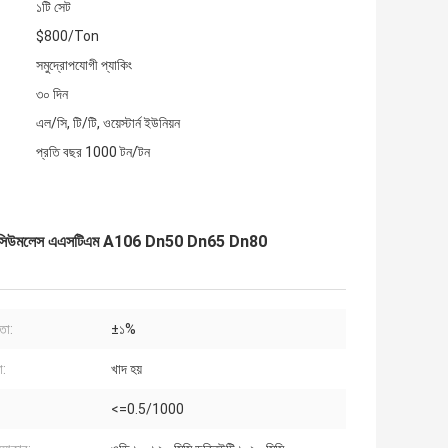
১টি সেট
$800/Ton
সমুদ্রোপযোগী প্যাকিং
৩০ দিন
এল/সি, টি/টি, ওয়েস্টার্ন ইউনিয়ন
প্রতি বছর 1000 টন/টন
0, সিউমলেস এএসটিএম A106 Dn50 Dn65 Dn80
তা:
±১%
া:
খাদ হয়
<=0.5/1000