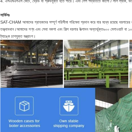
4. এসএমএলএস কেটে, থ্রেড বা গ্রুভযুক্ত হতে পারে। এবং লেপ পদ্ধতিতে কালো / লাল ল্যাক, ভার্নি
সার্ভিসঃ
SAT-CHAM আমাদের গ্রাহকদের সম্পূর্ণ পরিসীমা পরিষেবা প্রদান করে যার মধ্যে রয়েছে বয়লারের ন
তত্ত্বাবধান।আমাদের পণ্য এবং সেবা নকশা এবং শিল্প বয়লার উত্পাদন অন্তর্ভুক্ত৬০০ মেগাওয়াট বা ১০০০
ট্যাঙ্কে চাপযুক্ত যন্ত্রাংশ।