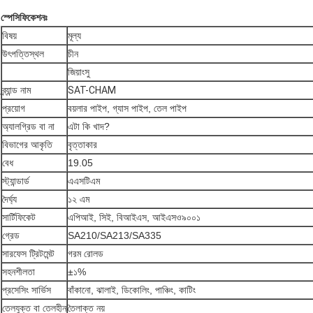
স্পেসিফিকেশনঃ
বিষয়
মূল্য
উৎপত্তিস্থল
চীন
জিয়াংসু
ব্র্যান্ড নাম
SAT-CHAM
প্রয়োগ
বয়লার পাইপ, গ্যাস পাইপ, তেল পাইপ
অ্যালগ্রিড বা না
এটা কি খাদ?
বিভাগের আকৃতি
বৃত্তাকার
বেধ
19.05
স্ট্যান্ডার্ড
এএসটিএম
দৈর্ঘ্য
১২ এম
সার্টিফিকেট
এপিআই, সিই, বিআইএস, আইএসও৯০০১
গ্রেড
SA210/SA213/SA335
সারফেস ট্রিটমেন্ট
গরম রোলড
সহনশীলতা
±১%
প্রসেসিং সার্ভিস
বাঁকানো, ঝালাই, ডিকোলিং, পাঞ্চিং, কাটিং
তেলযুক্ত বা তেলহীন
তৈলাক্ত নয়