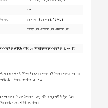
 আকার:
ওডি ১০-১২০ মিমি,ডব্লিউটি ১-২০ মিমি
তাপ
উপাদান:
৩৫ নম্বর।8৪৫ নং।8, 15Mo3
প্লেইন এন্ড, বেভেলড এন্ড, থ্রেডেড এন্ড
স এএসটিএম A106 পাইপ
,
১২ মিটার সিউমলেস এএসটিএম এ১০৬ পাইপ
ই আকারের ঝালাই টিউবগুলির তুলনায় যখন একই উপাদান ব্যবহার করা হয়
মনীয়তার পার্থক্যের সম্ভাবনা রোধ করে।
ষ্প বয়লার, বিদ্যুৎ উৎপাদনের জন্য, জীবাশ্ম জ্বালানী উদ্ভিদ, শিল্প
বা উচ্চ চাপের বয়লার পাইপ হতে পারে।