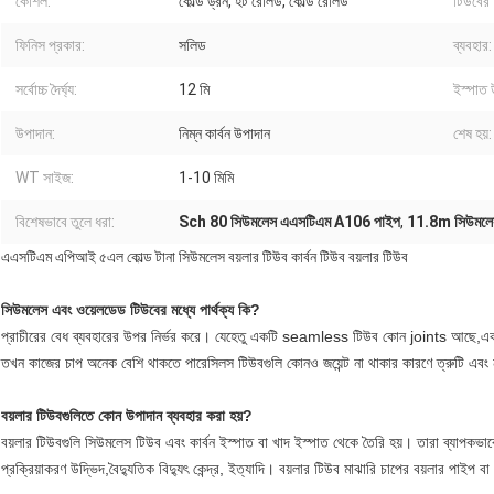
কৌশল:
কোল্ড ড্রন, হট রোলড, কোল্ড রোলড
টিউবের
ফিনিস প্রকার:
সলিড
ব্যবহার:
সর্বোচ্চ দৈর্ঘ্য:
12 মি
ইস্পাত 
উপাদান:
নিম্ন কার্বন উপাদান
শেষ হয়:
WT সাইজ:
1-10 মিমি
বিশেষভাবে তুলে ধরা:
Sch 80 সিউমলেস এএসটিএম A106 পাইপ
,
11.8m সিউমলে
এএসটিএম এপিআই ৫এল কোল্ড টানা সিউমলেস বয়লার টিউব কার্বন টিউব বয়লার টিউব
সিউমলেস এবং ওয়েলডেড টিউবের মধ্যে পার্থক্য কি?
প্রাচীরের বেধ ব্যবহারের উপর নির্ভর করে। যেহেতু একটি seamless টিউব কোন joints আছে,এক
তখন কাজের চাপ অনেক বেশি থাকতে পারেসিলস টিউবগুলি কোনও জয়েন্ট না থাকার কারণে ত্রুটি এবং ন
বয়লার টিউবগুলিতে কোন উপাদান ব্যবহার করা হয়?
বয়লার টিউবগুলি সিউমলেস টিউব এবং কার্বন ইস্পাত বা খাদ ইস্পাত থেকে তৈরি হয়। তারা ব্যাপকভাবে বা
প্রক্রিয়াকরণ উদ্ভিদ,বৈদ্যুতিক বিদ্যুৎ কেন্দ্র, ইত্যাদি। বয়লার টিউব মাঝারি চাপের বয়লার পাইপ 