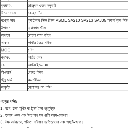
ফ্যাক্টরিং
তাত্ত্বিক ওজন অনুযায়ী
বিতরণ সময়
১৫-২১ দিন
পণ্যের নাম
ক্যাটেলার স্টিম টিউব ASME SA210 SA213 SA335 অ্যালগ্রিড সিউমল
উপাদান
অ্যালোয় স্টীল
ব্যবহার
বোতল বাষ্প পাইপ
আকার
কাস্টমাইজড সাইজ
MOQ
৫ টন
প্যাকিং
কাঠের কেস
রঙ
কাস্টমাইজড রঙ
কীওয়ার্ড
বেতার টিউব
স্ট্যান্ডার্ড
এএসটিএম
আকৃতি
গোলাকার নল পাইপ
পণ্যের বর্ণনাঃ
1. গরম, ঠান্ডা ঘূর্ণিত বা ঠান্ডা টানা প্রযুক্তি
2. হালকা ওজন এবং উচ্চ চাপ সহ খালি ক্রস-সেকশন।
3. উচ্চ কঠোরতা, শক্তি, পরিধান প্রতিরোধের এবং অ্যান্টি-জারা।