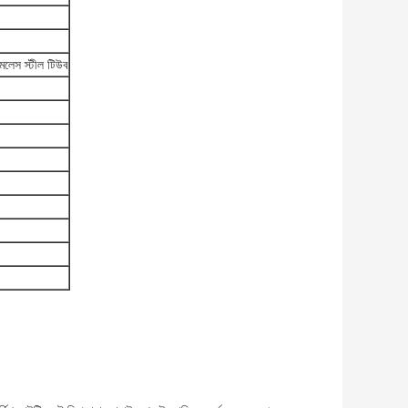
েস স্টীল টিউব