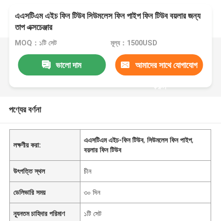
এএসটিএম এইচ ফিন টিউব সিউমলেস ফিন পাইপ ফিন টিউব বয়লার জন্য
তাপ এক্সচেঞ্জার
MOQ：১টি সেট
মূল্য：1500USD
ভালো দাম
আমাদের সাথে যোগাযোগ
করুন
পণ্যের বর্ণনা
এএসটিএম এইচ-ফিন টিউব
,
সিউমলেস ফিন পাইপ
,
লক্ষণীয় করা:
বয়লার ফিন টিউব
উৎপত্তি স্থল
চীন
ডেলিভারি সময়
৩০ দিন
ন্যূনতম চাহিদার পরিমাণ
১টি সেট