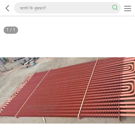
1
/
1