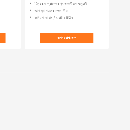
চিত্রকলা:গ্রাহকের প্রয়োজনীয়তা অনুযায়ী
তাপ স্থানান্তর দক্ষতা:উচ্চ
কাঠামো:ফায়ার / ওয়াটার টিউব
এখন যোগাযোগ