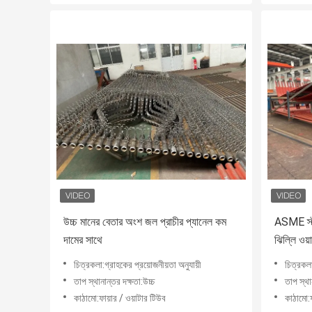
উচ্চ মানের বেতার অংশ জল প্রাচীর প্যানেল কম
ASME স্ট্য
দামের সাথে
ঝিল্লি ওয়
চিত্রকলা:গ্রাহকের প্রয়োজনীয়তা অনুযায়ী
চিত্রকলা
তাপ স্থানান্তর দক্ষতা:উচ্চ
তাপ স্থা
কাঠামো:ফায়ার / ওয়াটার টিউব
কাঠামো:ফ