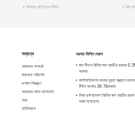
বিজোড় স্টেইনলেস টিউব
শিল্প 
সম্বন্ধে
বয়লার ঝিল্লি দেয়াল
জল শীতল ঝিল্লি জল প্রাচীর বয়লার 0
আমাদের সম্পর্কে
আকার
কারখানা পরিদর্শন
কাস্টমাইজেশন বয়লার খুচরা যন্ত্রাংশ বয়লা
গুণমান নিয়ন্ত্রণ
টিউব আকার 38-76mm
আমাদের সাথে যোগাযোগ
নিম্ন রক্ষণাবেক্ষণ ঝিল্লি জল প্রাচীর বয়লা
খবর
সহজ অপারেশন
সাইটম্যাপ