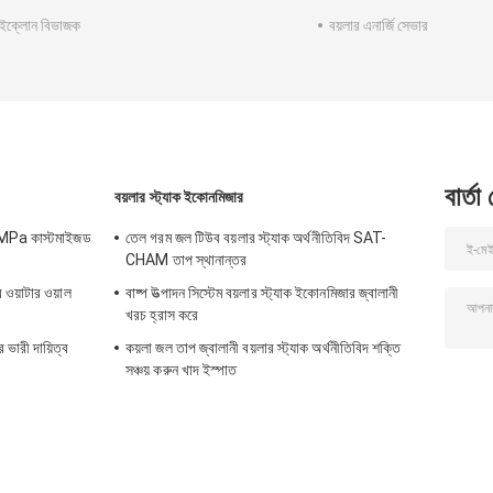
সাইক্লোন বিভাজক
বয়লার এনার্জি সেভার
বার্তা
বয়লার স্ট্যাক ইকোনমিজার
.2MPa কাস্টমাইজড
তেল গরম জল টিউব বয়লার স্ট্যাক অর্থনীতিবিদ SAT-
CHAM তাপ স্থানান্তর
র ওয়াটার ওয়াল
বাষ্প উত্পাদন সিস্টেম বয়লার স্ট্যাক ইকোনমিজার জ্বালানী
খরচ হ্রাস করে
র ভারী দায়িত্ব
কয়লা জল তাপ জ্বালানী বয়লার স্ট্যাক অর্থনীতিবিদ শক্তি
সঞ্চয় করুন খাদ ইস্পাত