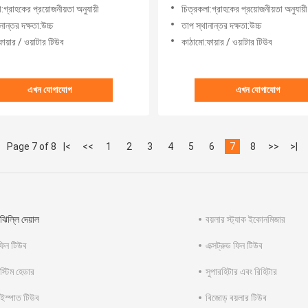
জল দেয়াল প্যানেল
:গ্রাহকের প্রয়োজনীয়তা অনুযায়ী
চিত্রকলা:গ্রাহকের প্রয়োজনীয়তা অনুযায়ী
নান্তর দক্ষতা:উচ্চ
তাপ স্থানান্তর দক্ষতা:উচ্চ
ায়ার / ওয়াটার টিউব
কাঠামো:ফায়ার / ওয়াটার টিউব
এখন যোগাযোগ
এখন যোগাযোগ
Page 7 of 8
|<
<<
1
2
3
4
5
6
7
8
>>
>|
ঝিল্লি দেয়াল
বয়লার স্ট্যাক ইকোনমিজার
 ফিন টিউব
এক্সট্রুড ফিন টিউব
 স্টিম হেডার
সুপারহিটার এবং রিহিটার
 ইস্পাত টিউব
বিজোড় বয়লার টিউব