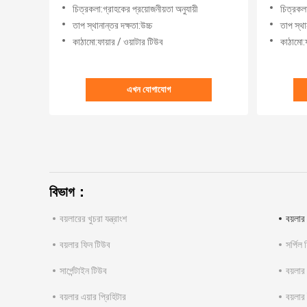
চিত্রকলা:গ্রাহকের প্রয়োজনীয়তা অনুযায়ী
চিত্রকলা
তাপ স্থানান্তর দক্ষতা:উচ্চ
তাপ স্থা
কাঠামো:ফায়ার / ওয়াটার টিউব
কাঠামো:ফ
এখন যোগাযোগ
বিভাগ：
বয়লারের খুচরা যন্ত্রাংশ
বয়লার 
বয়লার ফিন টিউব
সর্পিল
সার্পেন্টাইন টিউব
বয়লার
বয়লার এয়ার প্রিহিটার
বয়লার