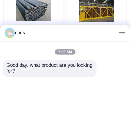
তাপ এক্সচেঞ্জার স্পাইরাল ফিন
চীন নির্মাতারা স্পাইরাল এল জি
chris
টিউব পরিধান প্রতিরোধের
এইচ টাইপ ঢালাই অ্যালুমিনিয়াম
helical fined টিউব
তামা খাদ ইস্পাত ফিন ঘূর্ণিত তাপ
এক্সচেঞ্জার ফিনড টিউব
7:09 AM
ভালো দাম
ভালো দাম
Good day, what product are you looking 
for?
আমাদের সাথে যোগাযোগ করুন
আমাদের সাথে যোগাযোগ করুন
আরো দেখুন
বাড়ি
আমাদের সম্পর্কে
আমাদের সাথে যোগাযোগ করুন
Desktop Site
সাইট ম্যাপ
Privacy Policy