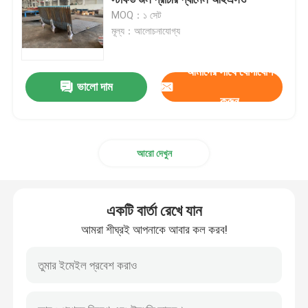
MOQ：১ সেট
মূল্য：আলোচনাযোগ্য
সর্পিল ফিন টিউব
আমাদের সাথে যোগাযোগ
এক্সট্রুড ফিন টিউব
ভালো দাম
করুন
সার্পেন্টাইন টিউব
আরো দেখুন
বয়লার স্টিম হেডার
একটি বার্তা রেখে যান
সুপারহিটার এবং রিহিটার
আমরা শীঘ্রই আপনাকে আবার কল করব!
বয়লার এয়ার প্রিহিটার
বয়লার ইস্পাত টিউব