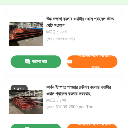
উচ্চ দক্ষতা বয়লার ওয়াটার ওয়াল প্যানেল স্টাড
বোল্ট সংযোগ
MOQ：১ সেট
মূল্য：আলোচনাযোগ্য
আমাদের সাথে যোগাযোগ
ভালো দাম
করুন
কার্বন ইস্পাত পাওয়ার স্টেশন বয়লার ওয়াটার
ওয়াল প্যানেল বয়লার সরবরাহ
MOQ：১ টন
মূল্য：$1000-2000 per Ton
আমাদের সাথে যোগাযোগ