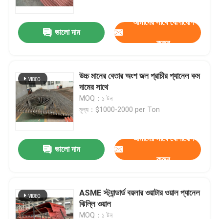
আমাদের সাথে যোগাযোগ
ভালো দাম
করুন
উচ্চ মানের বেতার অংশ জল প্রাচীর প্যানেল কম
দামের সাথে
MOQ：১ টন
মূল্য：$1000-2000 per Ton
আমাদের সাথে যোগাযোগ
ভালো দাম
বাড়ি
করুন
পণ্য
ASME স্ট্যান্ডার্ড বয়লার ওয়াটার ওয়াল প্যানেল
ঝিল্লি ওয়াল
আমাদের সম্পর্কে
MOQ：১ টন