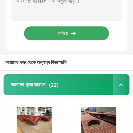
বিজোড় বয়লার টিউব
বিজোড় স্টেইনলেস টিউব
শিল্প সাইক্লোন বিভাজক
আমাদের কাছ থেকে অন্যান্য বিভাগগুলি
বয়লার এনার্জি সেভার
বয়লারের খুচরা যন্ত্রাংশ
(22)