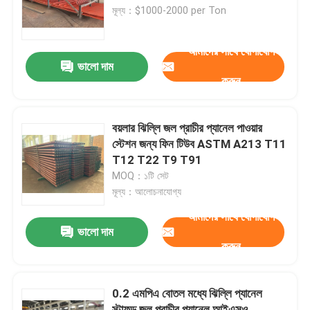
মূল্য：$1000-2000 per Ton
কারখানা পরিদর্শন
আমাদের সাথে যোগাযোগ
ভালো দাম
করুন
গুণমান নিয়ন্ত্রণ
আমাদের সাথে যোগাযোগ
বয়লার ঝিল্লি জল প্রাচীর প্যানেল পাওয়ার
স্টেশন জন্য ফিন টিউব ASTM A213 T11
T12 T22 T9 T91
বয়লারের খুচরা যন্ত্রাংশ
MOQ：১টি সেট
মূল্য：আলোচনাযোগ্য
বয়লার ঝিল্লি দেয়াল
আমাদের সাথে যোগাযোগ
ভালো দাম
করুন
বয়লার স্ট্যাক ইকোনমিজার
0.2 এমপিএ বোতল মধ্যে ঝিল্লি প্যানেল
বয়লার ফিন টিউব
স্টাফড জল প্রাচীর প্যানেল আইএসও