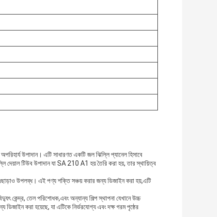
একটি অপরিহার্য উপাদান। এটি সাধারণত একটি জল ঝিল্লি প্যানেল হিসাবে
ল্লি দেয়াল টিউব উপাদান যা SA 210 A1 হয় তৈরি করা হয়, তার স্থায়িত্ব
়াও উপলব্ধ। এই পণ্য শক্তি সঞ্চয় করার জন্য ডিজাইন করা হয়,এটি
দ্যুৎ কেন্দ্র, তেল পরিশোধক,এবং অন্যান্য শিল্প স্থাপনা যেখানে উচ্চ
ন্য ডিজাইন করা হয়েছে, যা এটিকে নির্ভরযোগ্য এবং দক্ষ গরম পৃষ্ঠের