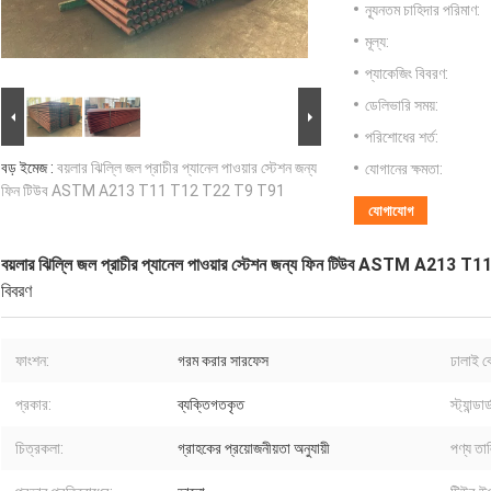
ন্যূনতম চাহিদার পরিমাণ:
মূল্য:
প্যাকেজিং বিবরণ:
ডেলিভারি সময়:
পরিশোধের শর্ত:
বড় ইমেজ :
বয়লার ঝিল্লি জল প্রাচীর প্যানেল পাওয়ার স্টেশন জন্য
যোগানের ক্ষমতা:
ফিন টিউব ASTM A213 T11 T12 T22 T9 T91
যোগাযোগ
বয়লার ঝিল্লি জল প্রাচীর প্যানেল পাওয়ার স্টেশন জন্য ফিন টিউব ASTM A21
বিবরণ
ফাংশন:
গরম করার সারফেস
ঢালাই 
প্রকার:
ব্যক্তিগতকৃত
স্ট্যান্ডার্
চিত্রকলা:
গ্রাহকের প্রয়োজনীয়তা অনুযায়ী
পণ্য তা