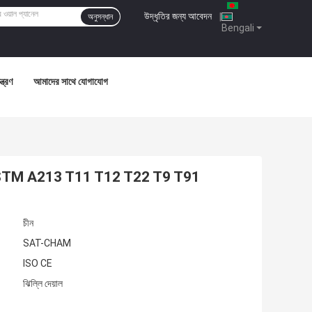
উদ্ধৃতির জন্য আবেদন
|
অনুসন্ধান
Bengali
্ত্রণ
আমাদের সাথে যোগাযোগ
িন টিউব ASTM A213 T11 T12 T22 T9 T91
চীন
SAT-CHAM
ISO CE
ঝিল্লি দেয়াল