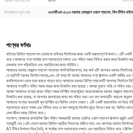
প্রভাব প্রতিরোধের:
ভালো
টিউব উপ
বিশেষভাবে তুলে ধরা:
এএসটিএম এ২১৩ বয়লার মেমব্রান ওয়াল প্যানেল
,
ফিন টিউব বাইলা
পণ্যের বর্ণনাঃ
বাইলার ঝিল্লি প্যানেল হল যেকোনো বাইলার সিস্টেমের জন্য একটি গুরুত্বপূর্ণ উপাদান। এটি একটি 
করে।আমাদের পণ্য সর্বোচ্চ তাপ স্থানান্তর দক্ষতা এবং শক্তি সঞ্চয় নিশ্চিত করার জন্য ডিজাইন
চমৎকার তাপ পরিবাহিতা এবং স্থায়িত্বের জন্য পরিচিত।
আমাদের বয়লার মেম্ব্রান প্যানেল অত্যন্ত কাস্টমাইজযোগ্য, যার অর্থ এটি আপনার বয়লার সিস্টেমের 
যে প্রতিটি বয়লার সিস্টেম অনন্য,এবং এই কারণেই আমরা আমাদের পণ্য উত্পাদন একটি নমনীয় এবং
কনফিগারেশন থেকে চয়ন করতে পারেন যাতে আমাদের বয়লার ঝিল্লি প্যানেলটি আপনার সিস্টেমে নির্
আমাদের পণ্যটিও শক্তি সঞ্চয় করার জন্য ডিজাইন করা হয়েছে। আমরা বুঝতে পারি যে শক্তি খরচ ব
আমরা আমাদের পণ্যের মধ্যে শক্তি সঞ্চয় বৈশিষ্ট্য অন্তর্ভুক্ত আছেআমাদের বয়লার মেম্ব্রান প্যান
ডিজাইন করা হয়েছে, যা আপনার ব্যবসায়ের জন্য কম শক্তি খরচ এবং কম অপারেটিং খরচকে অনুবা
আমাদের পণ্যের আরেকটি মূল বৈশিষ্ট্য হল ঝিল্লি বোতল দেয়াল। এটি একটি ধারাবাহিক নল দিয়ে গঠিত
স্থানান্তর করতে সক্ষম এবং নিশ্চিত করে যে জল সমতুল্য সিস্টেম জুড়ে বিতরণ করা হয়. ঝিল্লি বোতল
সেবা জীবন আছে নিশ্চিত করে।
সংক্ষেপে, আমাদের রাসায়নিক শিল্প শক্তি সঞ্চয়কারী বয়লার ওয়াটার ওয়াল প্যানেল উত্পাদন প্ল্যান্ট এক
গ্যারান্টি দেয়।এটা তোলে বয়লার ঝিল্লি প্রাচীর বিভাগের অধীনে পড়ে এবং আপনার বয়লার সিস্টেম
A1 টিউব উপাদান দিয়ে তৈরি, যা সর্বোচ্চ তাপ স্থানান্তর দক্ষতা এবং স্থায়িত্ব নিশ্চিত করে।ঝিল