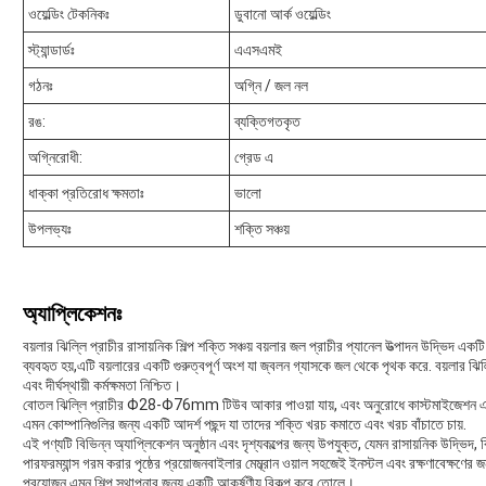
ওয়েল্ডিং টেকনিকঃ
ডুবানো আর্ক ওয়েল্ডিং
স্ট্যান্ডার্ডঃ
এএসএমই
গঠনঃ
অগ্নি / জল নল
রঙ:
ব্যক্তিগতকৃত
অগ্নিরোধী:
গ্রেড এ
ধাক্কা প্রতিরোধ ক্ষমতাঃ
ভালো
উপলভ্যঃ
শক্তি সঞ্চয়
অ্যাপ্লিকেশনঃ
বয়লার ঝিল্লি প্রাচীর রাসায়নিক শিল্প শক্তি সঞ্চয় বয়লার জল প্রাচীর প্যানেল উত্পাদন উদ্ভিদ 
ব্যবহৃত হয়,এটি বয়লারের একটি গুরুত্বপূর্ণ অংশ যা জ্বলন গ্যাসকে জল থেকে পৃথক করে. বয়লার ঝি
এবং দীর্ঘস্থায়ী কর্মক্ষমতা নিশ্চিত।
বোতল ঝিল্লি প্রাচীর Φ28-Φ76mm টিউব আকার পাওয়া যায়, এবং অনুরোধে কাস্টমাইজেশন এছাড
এমন কোম্পানিগুলির জন্য একটি আদর্শ পছন্দ যা তাদের শক্তি খরচ কমাতে এবং খরচ বাঁচাতে চায়.
এই পণ্যটি বিভিন্ন অ্যাপ্লিকেশন অনুষ্ঠান এবং দৃশ্যকল্পের জন্য উপযুক্ত, যেমন রাসায়নিক উদ্ভিদ, বি
পারফরম্যান্স গরম করার পৃষ্ঠের প্রয়োজনবাইলার মেম্ব্রান ওয়াল সহজেই ইনস্টল এবং রক্ষণাবেক্ষণের জ
প্রয়োজন এমন শিল্প স্থাপনার জন্য একটি আকর্ষণীয় বিকল্প করে তোলে।