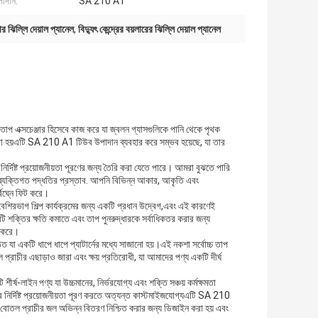
াদান:
SA 210 A1
র ঝিল্লি দেয়াল প্যানেল
,
বিদ্যুৎ কেন্দ্রের বয়লারের ঝিল্লি দেয়াল প্যানেল
তাপ এক্সচেঞ্জার হিসেবে কাজ করে যা জ্বলন গ্যাসগুলিকে পানি থেকে পৃথক
 করা হয়এটি SA 210 A1 টিউব উপাদান ব্যবহার করে সম্ভব হয়েছে, যা তার
নির্দিষ্ট প্রয়োজনীয়তা পূরণের জন্য তৈরি করা যেতে পারে। আমরা বুঝতে পারি
 ব্যক্তিগত পদ্ধতির প্রস্তাব. আপনি বিভিন্ন আকার, আকৃতি এবং
বিঘ্নে ফিট করে।
েশিরভাগ শিল্প কার্যক্রমের জন্য একটি প্রধান উদ্বেগ,এবং এই কারণেই
েলটি শক্তির ক্ষতি কমাতে এবং তাপ পুনরুদ্ধারকে সর্বাধিকতর করার জন্য
দ করে।
 যা একটি ধাপে ধাপে প্যাটার্নের মধ্যে সাজানো হয়।এই নকশা সর্বোচ্চ তাপ
 প্রাচীর এছাড়াও জারা এবং ক্ষয় প্রতিরোধী, যা আমাদের পণ্য একটি দীর্ঘ
টি শীর্ষ-লাইন পণ্য যা উচ্চমানের, নির্ভরযোগ্য এবং শক্তি সঞ্চয় কর্মক্ষমতা
ের নির্দিষ্ট প্রয়োজনীয়তা পূরণ করতে অত্যন্ত কাস্টমাইজযোগ্যএটি SA 210
্লি বোতল প্রাচীর জল অভিন্ন বিতরণ নিশ্চিত করার জন্য ডিজাইন করা হয় এবং