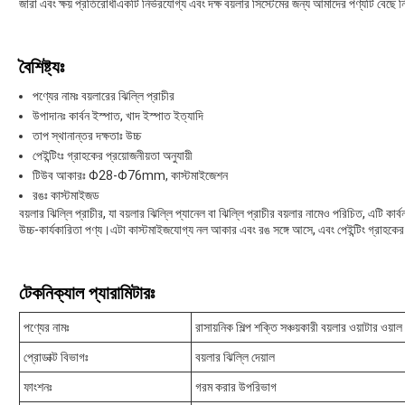
জারা এবং ক্ষয় প্রতিরোধীএকটি নির্ভরযোগ্য এবং দক্ষ বয়লার সিস্টেমের জন্য আমাদের পণ্যটি বেছে 
বৈশিষ্ট্যঃ
পণ্যের নামঃ বয়লারের ঝিল্লি প্রাচীর
উপাদানঃ কার্বন ইস্পাত, খাদ ইস্পাত ইত্যাদি
তাপ স্থানান্তর দক্ষতাঃ উচ্চ
পেইন্টিংঃ গ্রাহকের প্রয়োজনীয়তা অনুযায়ী
টিউব আকারঃ Φ28-Φ76mm, কাস্টমাইজেশন
রঙঃ কাস্টমাইজড
বয়লার ঝিল্লি প্রাচীর, যা বয়লার ঝিল্লি প্যানেল বা ঝিল্লি প্রাচীর বয়লার নামেও পরিচিত, এটি 
উচ্চ-কার্যকারিতা পণ্য।এটা কাস্টমাইজযোগ্য নল আকার এবং রঙ সঙ্গে আসে, এবং পেইন্টিং গ্রাহকের 
টেকনিক্যাল প্যারামিটারঃ
পণ্যের নামঃ
রাসায়নিক শিল্প শক্তি সঞ্চয়কারী বয়লার ওয়াটার ওয়াল
প্রোডাক্ট বিভাগঃ
বয়লার ঝিল্লি দেয়াল
ফাংশনঃ
গরম করার উপরিভাগ