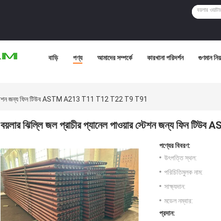
বাড়ি
পণ্য
আমাদের সম্পর্কে
কারখানা পরিদর্শন
গুণমান নিয়ন
য়ার স্টেশন জন্য ফিন টিউব ASTM A213 T11 T12 T22 T9 T91
বয়লার ঝিল্লি জল প্রাচীর প্যানেল পাওয়ার স্টেশন জন্য ফ
পণ্যের বিবরণ:
উৎপত্তি স্থল:
পরিচিতিমুলক নাম:
সাক্ষ্যদান:
মডেল নম্বার:
প্রদান: