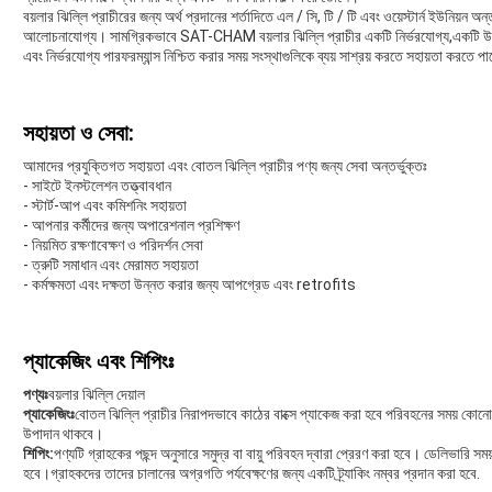
বয়লার ঝিল্লি প্রাচীরের জন্য অর্থ প্রদানের শর্তাদিতে এল / সি, টি / টি এবং ওয়েস্টার্ন ইউনিয়ন অন
আলোচনাযোগ্য। সামগ্রিকভাবে SAT-CHAM বয়লার ঝিল্লি প্রাচীর একটি নির্ভরযোগ্য,একটি উচ্চমান
এবং নির্ভরযোগ্য পারফরম্যান্স নিশ্চিত করার সময় সংস্থাগুলিকে ব্যয় সাশ্রয় করতে সহায়তা করতে প
সহায়তা ও সেবা:
আমাদের প্রযুক্তিগত সহায়তা এবং বোতল ঝিল্লি প্রাচীর পণ্য জন্য সেবা অন্তর্ভুক্তঃ
- সাইটে ইনস্টলেশন তত্ত্বাবধান
- স্টার্ট-আপ এবং কমিশনিং সহায়তা
- আপনার কর্মীদের জন্য অপারেশনাল প্রশিক্ষণ
- নিয়মিত রক্ষণাবেক্ষণ ও পরিদর্শন সেবা
- ত্রুটি সমাধান এবং মেরামত সহায়তা
- কর্মক্ষমতা এবং দক্ষতা উন্নত করার জন্য আপগ্রেড এবং retrofits
প্যাকেজিং এবং শিপিংঃ
পণ্যঃ
বয়লার ঝিল্লি দেয়াল
প্যাকেজিংঃ
বোতল ঝিল্লি প্রাচীর নিরাপদভাবে কাঠের বাক্সে প্যাকেজ করা হবে পরিবহনের সময় কোনো ক
উপাদান থাকবে।
শিপিং:
পণ্যটি গ্রাহকের পছন্দ অনুসারে সমুদ্র বা বায়ু পরিবহন দ্বারা প্রেরণ করা হবে। ডেলিভারি সময়
হবে।গ্রাহকদের তাদের চালানের অগ্রগতি পর্যবেক্ষণের জন্য একটি ট্র্যাকিং নম্বর প্রদান করা হবে.