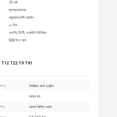
১টি সেট
আলোচনাযোগ্য
সমুদ্রোপযোগী প্যাকিং
৩০ দিন
এল/সি, টি/টি, ওয়েস্টার্ন ইউনিয়ন
500 টন / মাস
3 T11 T12 T22 T9 T91
কৌশল:
নিমজ্জিত আর্ক ওয়েল্ডিং
ড:
আমার মত
লিকা:
বয়লার ঝিল্লি দেয়াল