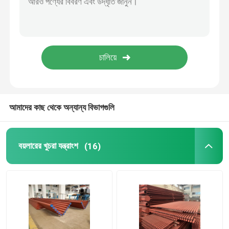
বিজোড় বয়লার টিউব
বিজোড় স্টেইনলেস টিউব
শিল্প সাইক্লোন বিভাজক
আমাদের কাছ থেকে অন্যান্য বিভাগগুলি
বয়লার এনার্জি সেভার
বয়লারের খুচরা যন্ত্রাংশ
(16)