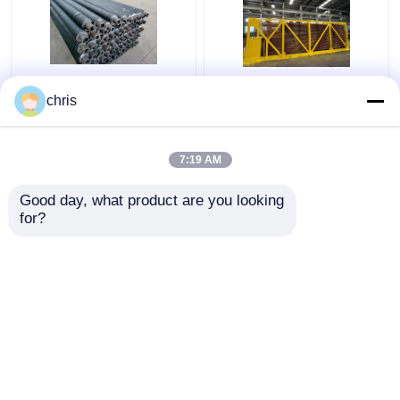
তাপ এক্সচেঞ্জার স্পাইরাল ফিন
চীন নির্মাতারা স্পাইরাল এল জি
chris
টিউব পরিধান প্রতিরোধের
এইচ টাইপ ঢালাই অ্যালুমিনিয়াম
helical fined টিউব
তামা খাদ ইস্পাত ফিন ঘূর্ণিত তাপ
এক্সচেঞ্জার ফিনড টিউব
7:19 AM
ভালো দাম
ভালো দাম
Good day, what product are you looking 
for?
আমাদের সাথে যোগাযোগ করুন
আমাদের সাথে যোগাযোগ করুন
আরো দেখুন
বাড়ি
আমাদের সম্পর্কে
আমাদের সাথে যোগাযোগ করুন
Desktop Site
সাইট ম্যাপ
Privacy Policy