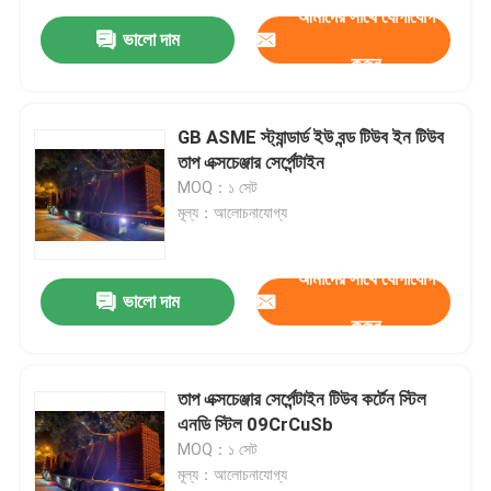
আমাদের সাথে যোগাযোগ
ভালো দাম
করুন
GB ASME স্ট্যান্ডার্ড ইউ বন্ড টিউব ইন টিউব
তাপ এক্সচেঞ্জার সের্পেন্টাইন
MOQ：১ সেট
মূল্য：আলোচনাযোগ্য
আমাদের সাথে যোগাযোগ
ভালো দাম
করুন
তাপ এক্সচেঞ্জার সের্পেন্টাইন টিউব কর্টেন স্টিল
এনডি স্টিল 09CrCuSb
MOQ：১ সেট
মূল্য：আলোচনাযোগ্য