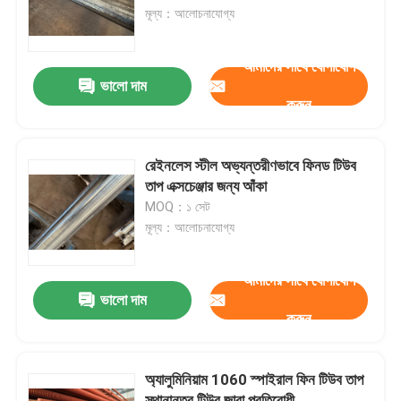
মূল্য：আলোচনাযোগ্য
কারখানা পরিদর্শন
আমাদের সাথে যোগাযোগ
ভালো দাম
করুন
গুণমান নিয়ন্ত্রণ
আমাদের সাথে যোগাযোগ
রেইনলেস স্টীল অভ্যন্তরীণভাবে ফিনড টিউব
তাপ এক্সচেঞ্জার জন্য আঁকা
MOQ：১ সেট
বয়লারের খুচরা যন্ত্রাংশ
মূল্য：আলোচনাযোগ্য
বয়লার ঝিল্লি দেয়াল
আমাদের সাথে যোগাযোগ
ভালো দাম
করুন
বয়লার স্ট্যাক ইকোনমিজার
অ্যালুমিনিয়াম 1060 স্পাইরাল ফিন টিউব তাপ
বয়লার ফিন টিউব
স্থানান্তর টিউব জারা প্রতিরোধী