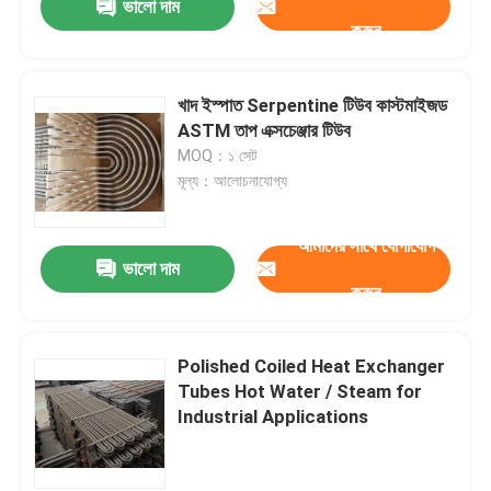
ভালো দাম
করুন
খাদ ইস্পাত Serpentine টিউব কাস্টমাইজড
ASTM তাপ এক্সচেঞ্জার টিউব
MOQ：১ সেট
মূল্য：আলোচনাযোগ্য
আমাদের সাথে যোগাযোগ
ভালো দাম
করুন
Polished Coiled Heat Exchanger
Tubes Hot Water / Steam for
Industrial Applications