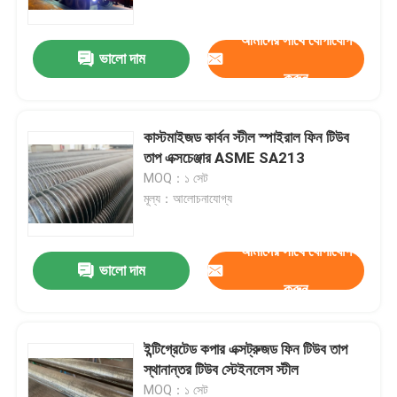
আমাদের সাথে যোগাযোগ
ভালো দাম
করুন
কাস্টমাইজড কার্বন স্টীল স্পাইরাল ফিন টিউব
তাপ এক্সচেঞ্জার ASME SA213
MOQ：১ সেট
মূল্য：আলোচনাযোগ্য
আমাদের সাথে যোগাযোগ
ভালো দাম
বাড়ি
করুন
পণ্য
ইন্টিগ্রেটেড কপার এক্সট্রুজড ফিন টিউব তাপ
স্থানান্তর টিউব স্টেইনলেস স্টীল
আমাদের সম্পর্কে
MOQ：১ সেট