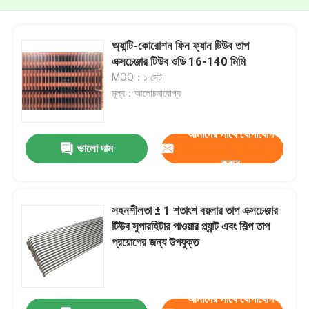
অ্যান্টি-কোরোশন ফিন ফ্যান টিউব তাপ
এক্সচেঞ্জার টিউব ওডি 16-140 মিমি
MOQ：১ সেট
মূল্য：আলোচনাযোগ্য
আমাদের সাথে যোগাযোগ
ভালো দাম
করুন
সহনশীলতা ± 1 শতাংশ বয়লার তাপ এক্সচেঞ্জার
টিউব সুপারহিটার পাওয়ার প্ল্যান্ট এবং শিল্প তাপ
প্রয়োগের জন্য উপযুক্ত
আমাদের সাথে যোগাযোগ