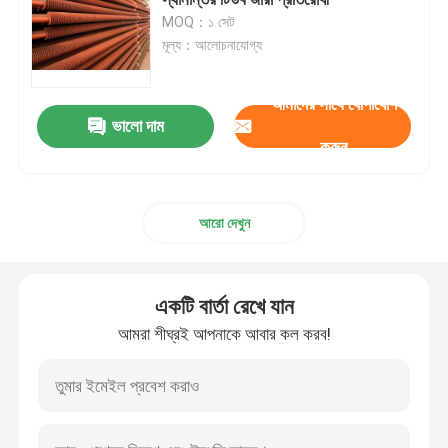
MOQ：১ সেট
মূল্য：আলোচনাযোগ্য
সর্পিল ফিন টিউব
আমাদের সাথে যোগাযোগ
এক্সট্রুড ফিন টিউব
ভালো দাম
করুন
সার্পেন্টাইন টিউব
আরো দেখুন
বয়লার স্টিম হেডার
একটি বার্তা রেখে যান
সুপারহিটার এবং রিহিটার
আমরা শীঘ্রই আপনাকে আবার কল করব!
বয়লার এয়ার প্রিহিটার
বয়লার ইস্পাত টিউব