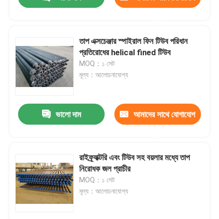
করুন
তাপ এক্সচেঞ্জার স্পাইরাল ফিন টিউব পরিধান
প্রতিরোধের helical fined টিউব
MOQ：১ সেট
মূল্য：আলোচনাযোগ্য
ভালো দাম
আমাদের সাথে যোগাযোগ
করুন
বাড়ি
রাইফ্র্যাক্টরি এবং টিউব সহ বয়লার মধ্যে তাপ
নিরোধক জল প্রাচীর
MOQ：১ সেট
পণ্য
মূল্য：আলোচনাযোগ্য
আমাদের সম্পর্কে