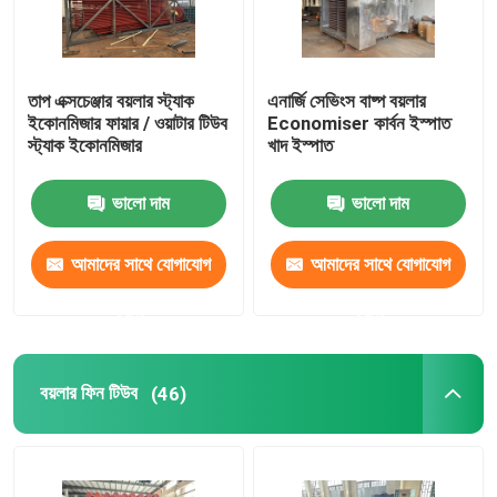
তাপ এক্সচেঞ্জার বয়লার স্ট্যাক
এনার্জি সেভিংস বাষ্প বয়লার
ইকোনমিজার ফায়ার / ওয়াটার টিউব
Economiser কার্বন ইস্পাত
স্ট্যাক ইকোনমিজার
খাদ ইস্পাত
ভালো দাম
ভালো দাম
আমাদের সাথে যোগাযোগ
আমাদের সাথে যোগাযোগ
করুন
করুন
বয়লার ফিন টিউব
(46)