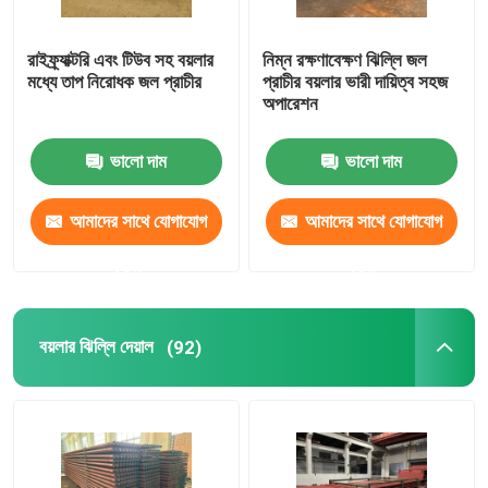
বিজোড় বয়লার টিউব
রাইফ্র্যাক্টরি এবং টিউব সহ বয়লার
নিম্ন রক্ষণাবেক্ষণ ঝিল্লি জল
মধ্যে তাপ নিরোধক জল প্রাচীর
প্রাচীর বয়লার ভারী দায়িত্ব সহজ
অপারেশন
বিজোড় স্টেইনলেস টিউব
ভালো দাম
ভালো দাম
শিল্প সাইক্লোন বিভাজক
আমাদের সাথে যোগাযোগ
আমাদের সাথে যোগাযোগ
বয়লার এনার্জি সেভার
করুন
করুন
বয়লার ঝিল্লি দেয়াল
(92)