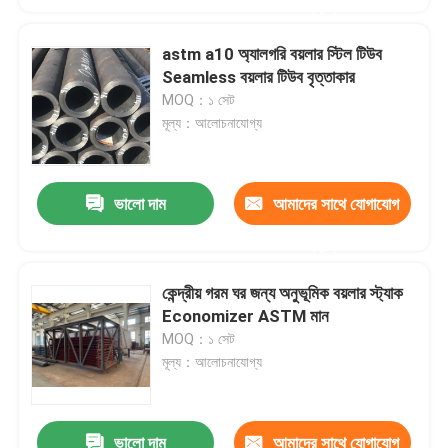
করুন
astm a10 অ্যালগরি বয়লার স্টিল টিউব
Seamless বয়লার টিউব বৃত্তাকার
MOQ：১ সেট
মূল্য：আলোচনাযোগ্য
ভালো দাম
আমাদের সাথে যোগাযোগ
করুন
কেন্দ্রীয় গরম ঘর জন্য অনুভূমিক বয়লার স্ট্যাক
Economizer ASTM মান
MOQ：১ সেট
মূল্য：আলোচনাযোগ্য
ভালো দাম
আমাদের সাথে যোগাযোগ