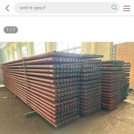
1
/
1