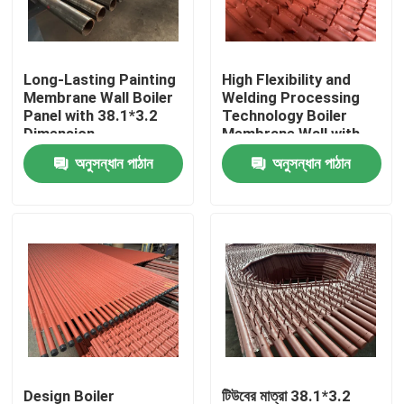
কারখানা পরিদর্শন
Long-Lasting Painting
High Flexibility and
Membrane Wall Boiler
Welding Processing
গুণমান নিয়ন্ত্রণ
Panel with 38.1*3.2
Technology Boiler
Dimension
Membrane Wall with
Painting
অনুসন্ধান পাঠান
অনুসন্ধান পাঠান
আমাদের সাথে যোগাযোগ
বয়লারের খুচরা যন্ত্রাংশ
বয়লার ঝিল্লি দেয়াল
বয়লার স্ট্যাক ইকোনমিজার
বয়লার ফিন টিউব
Design Boiler
টিউবের মাত্রা 38.1*3.2