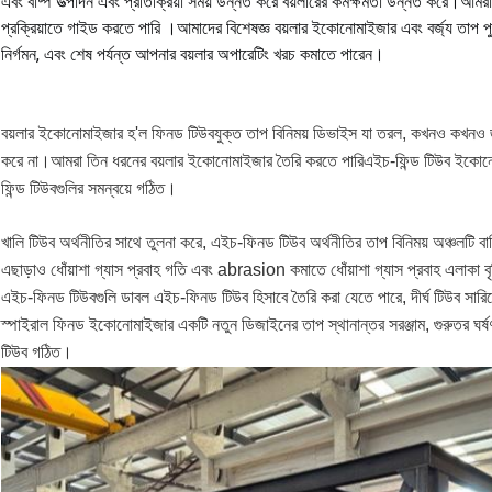
এবং বাষ্প উত্পাদন এবং প্রতিক্রিয়া সময় উন্নত করে বয়লারের কর্মক্ষমতা উন্নত করে।
আমরা 
প্রক্রিয়াতে গাইড করতে পারি ।
আমাদের বিশেষজ্ঞ বয়লার ইকোনোমাইজার এবং বর্জ্য তাপ পু
নির্গমন, এবং শেষ পর্যন্ত আপনার বয়লার অপারেটিং খরচ কমাতে পারেন।
বয়লার ইকোনোমাইজার হ'ল ফিনড টিউবযুক্ত তাপ বিনিময় ডিভাইস যা তরল, কখনও কখনও
করে না।আমরা তিন ধরনের বয়লার ইকোনোমাইজার তৈরি করতে পারিএইচ-ফিন্ড টিউব ইকোনোম
ফিন্ড টিউবগুলির সমন্বয়ে গঠিত।
খালি টিউব অর্থনীতির সাথে তুলনা করে, এইচ-ফিনড টিউব অর্থনীতির তাপ বিনিময় অঞ্চলটি বা
এছাড়াও ধোঁয়াশা গ্যাস প্রবাহ গতি এবং abrasion কমাতে ধোঁয়াশা গ্যাস প্রবাহ এলাকা বৃ
এইচ-ফিনড টিউবগুলি ডাবল এইচ-ফিনড টিউব হিসাবে তৈরি করা যেতে পারে, দীর্ঘ টিউব সার
স্পাইরাল ফিনড ইকোনোমাইজার একটি নতুন ডিজাইনের তাপ স্থানান্তর সরঞ্জাম, গুরুতর ঘর্ষণ
টিউব গঠিত।