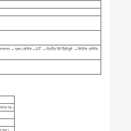
পেকশন →গ্রুভ মেশিনিং→UT →দ্বিতীয় হিট ট্রিটমেন্ট →ফিনিশিং মেশিনিং
াঁকানো হয়।
া যায়।