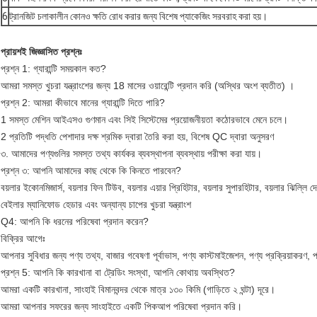
6
ট্রানজিট চলাকালীন কোনও ক্ষতি রোধ করার জন্য বিশেষ প্যাকেজিং সরবরাহ করা হয়।
প্রায়শই জিজ্ঞাসিত প্রশ্নঃ
প্রশ্ন 1: গ্যারান্টি সময়কাল কত?
আমরা সমস্ত খুচরা যন্ত্রাংশের জন্য 18 মাসের ওয়ারেন্টি প্রদান করি (অস্থির অংশ ব্যতীত) ।
প্রশ্ন 2: আমরা কীভাবে মানের গ্যারান্টি দিতে পারি?
1 সমস্ত মেশিন আইএসও গুণমান এবং সিই সিস্টেমের প্রয়োজনীয়তা কঠোরভাবে মেনে চলে।
2 প্রতিটি পদ্ধতি পেশাদার দক্ষ শ্রমিক দ্বারা তৈরি করা হয়, বিশেষ QC দ্বারা অনুসরণ
৩. আমাদের পণ্যগুলির সমস্ত তথ্য কার্যকর ব্যবস্থাপনা ব্যবস্থায় পরীক্ষা করা যায়।
প্রশ্ন ৩: আপনি আমাদের কাছ থেকে কি কিনতে পারবেন?
বয়লার ইকোনমিজার্স, বয়লার ফিন টিউব, বয়লার এয়ার প্রিহিটার, বয়লার সুপারহিটার, বয়লার ঝিল্লি দে
বেইলার ম্যানিফোড হেডার এবং অন্যান্য চাপের খুচরা যন্ত্রাংশ
Q4: আপনি কি ধরনের পরিষেবা প্রদান করেন?
বিক্রির আগেঃ
আপনার সুবিধার জন্য পণ্য তথ্য, বাজার গবেষণা পূর্বাভাস, পণ্য কাস্টমাইজেশন, পণ্য প্রক্রিয়াকরণ, প
প্রশ্ন 5: আপনি কি কারখানা বা ট্রেডিং সংস্থা, আপনি কোথায় অবস্থিত?
আমরা একটি কারখানা, সাংহাই বিমানবন্দর থেকে মাত্র ১৩০ কিমি (গাড়িতে ২ ঘন্টা) দূরে।
আমরা আপনার সফরের জন্য সাংহাইতে একটি পিকআপ পরিষেবা প্রদান করি।