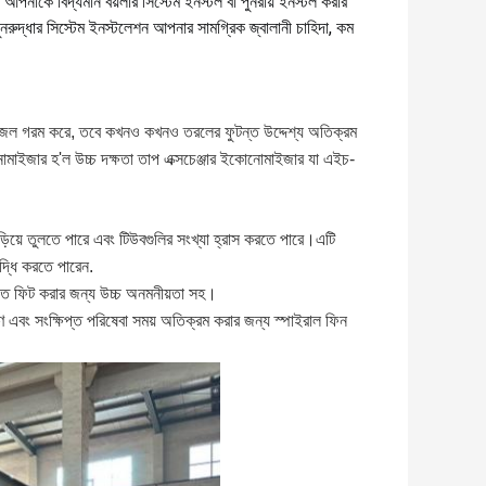
আপনাকে বিদ্যমান বয়লার সিস্টেম ইনস্টল বা পুনরায় ইনস্টল করার
নরুদ্ধার সিস্টেম ইনস্টলেশন আপনার সামগ্রিক জ্বালানী চাহিদা, কম
 জল গরম করে, তবে কখনও কখনও তরলের ফুটন্ত উদ্দেশ্য অতিক্রম
াইজার হ'ল উচ্চ দক্ষতা তাপ এক্সচেঞ্জার ইকোনোমাইজার যা এইচ-
ড়িয়ে তুলতে পারে এবং টিউবগুলির সংখ্যা হ্রাস করতে পারে।এটি
দ্ধি করতে পারেন.
িতে ফিট করার জন্য উচ্চ অনমনীয়তা সহ।
 এবং সংক্ষিপ্ত পরিষেবা সময় অতিক্রম করার জন্য স্পাইরাল ফিন