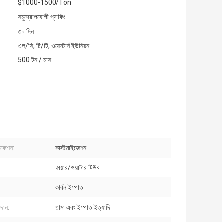
$1000-1500/Ton
সমুদ্রোপযোগী প্যাকিং
৩০ দিন
এল/সি, টি/টি, ওয়েস্টার্ন ইউনিয়ন
500 টন / মাস
িকেশন:
কাস্টমাইজেশন
ফায়ার/ওয়াটার টিউব
কার্বন ইস্পাত
দান:
তামা এবং ইস্পাত ইত্যাদি