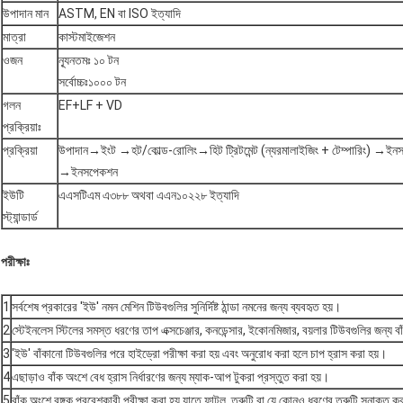
উপাদান মান
ASTM, EN বা ISO ইত্যাদি
মাত্রা
কাস্টমাইজেশন
ওজন
ন্যূনতমঃ ১০ টন
সর্বোচ্চঃ১০০০ টন
গলন
EF+LF + VD
প্রক্রিয়াঃ
প্রক্রিয়া
উপাদান→ইংট →হট/কোল্ড-রোলিং→হিট ট্রিটমেন্ট (ন্যরমালাইজিং + টেম্পারিং) →ইনস
→ইনসপেকশন
ইউটি
এএসটিএম এ৩৮৮ অথবা এএন১০২২৮ ইত্যাদি
স্ট্যান্ডার্ড
পরীক্ষাঃ
1
সর্বশেষ প্রকারের 'ইউ' নমন মেশিন টিউবগুলির সুনির্দিষ্ট ঠান্ডা নমনের জন্য ব্যবহৃত হয়।
2
স্টেইনলেস স্টিলের সমস্ত ধরণের তাপ এক্সচেঞ্জার, কনডেন্সার, ইকোনমিজার, বয়লার টিউবগুলির জন্য ব
3
'ইউ' বাঁকানো টিউবগুলির পরে হাইড্রো পরীক্ষা করা হয় এবং অনুরোধ করা হলে চাপ হ্রাস করা হয়।
4
এছাড়াও বাঁক অংশে বেধ হ্রাস নির্ধারণের জন্য ম্যাক-আপ টুকরা প্রস্তুত করা হয়।
5
বাঁক অংশে রঙ্গক প্রবেশকারী পরীক্ষা করা হয় যাতে ফাটল, ত্রুটি বা যে কোনও ধরণের ত্রুটি সনাক্ত কর