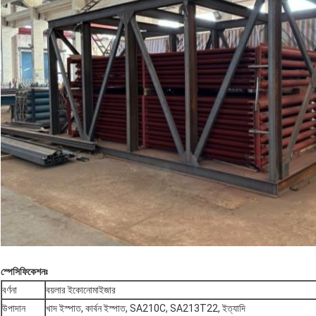
স্পেসিফিকেশনঃ
বর্ণনা
বয়লার ইকোনোমাইজার
উপাদান
খাদ ইস্পাত, কার্বন ইস্পাত, SA210C, SA213T22, ইত্যাদি