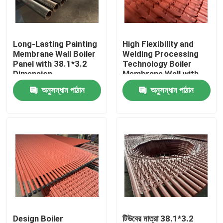
কারখানা পরিদর্শন
Long-Lasting Painting
High Flexibility and
Membrane Wall Boiler
Welding Processing
গুণমান নিয়ন্ত্রণ
Panel with 38.1*3.2
Technology Boiler
Dimension
Membrane Wall with
Painting
অনুসন্ধান পাঠান
অনুসন্ধান পাঠান
আমাদের সাথে যোগাযোগ
বয়লারের খুচরা যন্ত্রাংশ
বয়লার ঝিল্লি দেয়াল
বয়লার স্ট্যাক ইকোনমিজার
বয়লার ফিন টিউব
Design Boiler
টিউবের মাত্রা 38.1*3.2