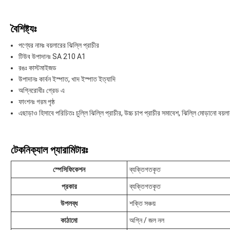
বৈশিষ্ট্যঃ
পণ্যের নামঃ বয়লারের ঝিল্লি প্রাচীর
টিউব উপাদানঃ SA 210 A1
রঙঃ কাস্টমাইজড
উপাদানঃ কার্বন ইস্পাত, খাদ ইস্পাত ইত্যাদি
অগ্নিরোধীঃ গ্রেড এ
ফাংশনঃ গরম পৃষ্ঠ
এছাড়াও হিসাবে পরিচিতঃ চুল্লি ঝিল্লি প্রাচীর, উচ্চ চাপ প্রাচীর সমাবেশ, ঝিল্লি মোড়ানো বয়ল
টেকনিক্যাল প্যারামিটারঃ
স্পেসিফিকেশন
ব্যক্তিগতকৃত
প্রকার
ব্যক্তিগতকৃত
উপলব্ধ
শক্তি সঞ্চয়
কাঠামো
অগ্নি / জল নল