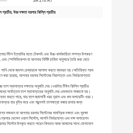
াদান:
SA 210 A1
লি প্রাচীর
,
উচ্চ দক্ষতা বয়লার ঝিল্লি প্রাচীর
, অ্যালোয় স্টিল ইত্যাদির মতো টেকসই এবং উচ্চ-কার্যকারিতা সম্পন্ন উপকরণ
স্পেসিফিকেশন যা আপনার নির্দিষ্ট চাহিদা অনুসারে তৈরি করা যেতে
ারের পানি থেকে জ্বলন চেম্বারকে আলাদা করতে ব্যবহৃত হয়।অতিরিক্ত গরম
ইন করা হয়েছে, আপনার বয়লার সিস্টেমের নিরাপত্তা এবং নির্ভরযোগ্যতা
চ্চ তাপ স্থানান্তর দক্ষতার অনুমতি দেয়।ওয়াটার টিউব ঝিল্লি প্রাচীর
 মধ্যে সর্বোত্তম তাপ স্থানান্তরের অনুমতি দেয় এমনভাবে সাজানো হয়।
 উন্নত করতে পারে, যার ফলে জ্বালানী খরচ হ্রাস এবং কম অপারেটিং খরচ।
ানান্তর হার বৃদ্ধি করে এবং পছন্দসই তাপমাত্রা বজায় রাখার জন্য
গ্য সমাধান যা আপনার বয়লার সিস্টেমের সামগ্রিক দক্ষতা এবং সুরক্ষা
ং প্রেসার ভেসেল ওয়াল সিস্টেম, আপনি নির্ভরযোগ্য এবং দক্ষ অপারেশন
 বয়লার সিস্টেম উপকৃত করতে পারেন কিভাবে আজ আমাদের সাথে যোগাযোগ