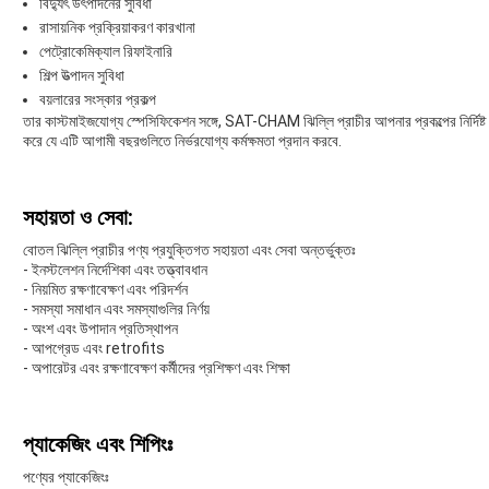
বিদ্যুৎ উৎপাদনের সুবিধা
রাসায়নিক প্রক্রিয়াকরণ কারখানা
পেট্রোকেমিক্যাল রিফাইনারি
শিল্প উত্পাদন সুবিধা
বয়লারের সংস্কার প্রকল্প
তার কাস্টমাইজযোগ্য স্পেসিফিকেশন সঙ্গে, SAT-CHAM ঝিল্লি প্রাচীর আপনার প্রকল্পের নির্দিষ্ট চা
করে যে এটি আগামী বছরগুলিতে নির্ভরযোগ্য কর্মক্ষমতা প্রদান করবে.
সহায়তা ও সেবা:
বোতল ঝিল্লি প্রাচীর পণ্য প্রযুক্তিগত সহায়তা এবং সেবা অন্তর্ভুক্তঃ
- ইনস্টলেশন নির্দেশিকা এবং তত্ত্বাবধান
- নিয়মিত রক্ষণাবেক্ষণ এবং পরিদর্শন
- সমস্যা সমাধান এবং সমস্যাগুলির নির্ণয়
- অংশ এবং উপাদান প্রতিস্থাপন
- আপগ্রেড এবং retrofits
- অপারেটর এবং রক্ষণাবেক্ষণ কর্মীদের প্রশিক্ষণ এবং শিক্ষা
প্যাকেজিং এবং শিপিংঃ
পণ্যের প্যাকেজিংঃ