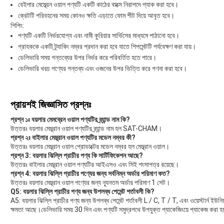
বেইলার মেম্ব্রেন ওয়াল পণ্যটি একটি কাঠের বাক্সে নিরাপদে প্যাক করা হবে।
ক্রেটটি পরিবহনের সময় কোনও ক্ষতি এড়াতে ফোম শীট দিয়ে আবৃত হবে।
শিপিং:
পণ্যটি একটি নির্ভরযোগ্য এবং নামী কুরিয়ার সার্ভিসের মাধ্যমে পাঠানো হবে।
গ্রাহককে একটি ট্র্যাকিং নম্বর প্রদান করা হবে যাতে শিপমেন্টটি পর্যবেক্ষণ করা যায়।
ডেলিভারি সময় গন্তব্যের উপর নির্ভর করে পরিবর্তিত হতে পারে।
ডেলিভারি খরচ পণ্যের গন্তব্য এবং ওজনের উপর ভিত্তি করে গণনা করা হবে।
প্রায়শই জিজ্ঞাসিত প্রশ্নঃ
প্রশ্ন ১ঃ বয়লার মেমব্রেন ওয়াল পণ্যটির ব্র্যান্ড নাম কি?
উত্তরঃ বয়লার মেম্ব্রান ওয়াল পণ্যটির ব্র্যান্ড নাম হল SAT-CHAM।
প্রশ্ন ২ঃ বাইলার মেম্ব্রান ওয়াল পণ্যটির মডেল নম্বর কী?
উত্তরঃ বয়লার মেম্ব্রান ওয়াল প্রোডাক্টের মডেল নম্বর হল মেম্ব্রান ওয়াল।
প্রশ্ন 3: বয়লার ঝিল্লি প্রাচীর পণ্য কি সার্টিফিকেশন আছে?
উত্তরঃ বাইলার মেম্ব্রান ওয়াল পণ্যটির আইএসও এবং সিই শংসাপত্র রয়েছে।
প্রশ্ন 4: বয়লার ঝিল্লি প্রাচীর পণ্যের জন্য সর্বনিম্ন অর্ডার পরিমাণ কত?
উত্তরঃ বয়লার মেম্ব্রান ওয়াল পণ্যের জন্য ন্যূনতম অর্ডার পরিমাণ 1 সেট।
Q5: বয়লার ঝিল্লি প্রাচীর পণ্য জন্য উপলব্ধ পেমেন্ট শর্তাবলী কি?
A5: বয়লার ঝিল্লি প্রাচীর পণ্য জন্য উপলব্ধ পেমেন্ট শর্তাবলী L / C, T / T, এবং ওয়েস্টার্ন
ক্ষমতা আছে।ডেলিভারি সময় 30 দিন এবং পণ্যটি সমুদ্রপথে উপযুক্ত প্যাকেজিংয়ে প্যাকেজ করা হয