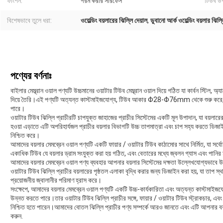
ফাংশন:
গরম করার সারফেস
টিউব উপ
বিশেষভাবে তুলে ধরা:
ওয়েল্ডিং বয়লারের ঝিল্লি দেয়াল
,
ডুবানো আর্ক ওয়েল্ডিং বয়লার ঝিল্
পণ্যের বর্ণনাঃ
বাইলার মেম্ব্রান ওয়াল পণ্যটি উচ্চমানের ওয়াটার টিউব মেম্ব্রান ওয়াল দিয়ে গঠিত যা কার্বন স্টিল
দিয়ে তৈরি।এই পণ্যটি অত্যন্ত কাস্টমাইজযোগ্য, টিউব আকার Φ28-Φ76mm থেকে শুরু করে, এবং 
পারে।
ওয়াটার টিউব ঝিল্লি প্রাচীরটি চাপযুক্ত জাহাজের প্রাচীর সিস্টেমের একটি মূল উপাদান, যা বয়ল
হওয়া এড়াতে এটি অপরিহার্যজল প্রাচীর বয়লার বিভাগটি উচ্চ তাপমাত্রা এবং চাপ সহ্য করতে ডিজা
নিশ্চিত করে।
আমাদের বয়লার মেমব্রেন ওয়াল পণ্যটি একটি ফায়ার / ওয়াটার টিউব কাঠামোর সাথে নির্মিত, যা সর্বো
একাধিক টিউব যে বয়লার ড্রাম সংযুক্ত করা হয় গঠিত, এবং বেতারের মধ্যে জ্বলন গ্যাস এবং পানির
আমাদের বয়লার মেমব্রেন ওয়াল পণ্য ব্যবহার আপনার বয়লার সিস্টেমের দক্ষতা উল্লেখযোগ্যভাবে
ওয়াটার টিউব ঝিল্লি প্রাচীর বয়লারের পৃষ্ঠতল এলাকা বৃদ্ধি করার জন্য ডিজাইন করা হয়, যা তাপ স্থ
প্রয়োজনীয় জ্বালানীর পরিমাণ হ্রাস করে।
সংক্ষেপে, আমাদের বয়লার মেমব্রেন ওয়াল পণ্যটি একটি উচ্চ-কার্যকারিতা এবং অত্যন্ত কাস্টমাইজযো
উন্নত করতে পারে।তার ওয়াটার টিউব ঝিল্লি প্রাচীর সঙ্গে, ফায়ার / ওয়াটার টিউব স্ট্রাকচার, এব
নিশ্চিত হতে পারেন।আমাদের বোতল ঝিল্লি প্রাচীর পণ্য সম্পর্কে আরও জানতে এবং এটি আপনার
করুন.