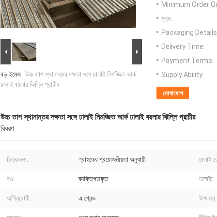
Minimum Order Qu
মূল্য:
Packaging Details
Delivery Time:
Payment Terms:
বড় ইমেজ :
উচ্চ তাপ স্থানান্তর দক্ষতা সঙ্গে ঢালাই নিমজ্জিত আর্ক
Supply Ability:
ঢালাই বয়লার ঝিল্লি প্রাচীর
যোগাযোগ
উচ্চ তাপ স্থানান্তর দক্ষতা সঙ্গে ঢালাই নিমজ্জিত আর্ক ঢালাই বয়লার ঝিল্লি প্রাচীর
বিবরণ
চিত্রকলা:
গ্রাহকের প্রয়োজনীয়তা অনুযায়ী
ঢালাই 
রঙ:
ব্যক্তিগতকৃত
ঢালাই:
অগ্নিরোধী:
এ গ্রেড
উপলব্ধ: