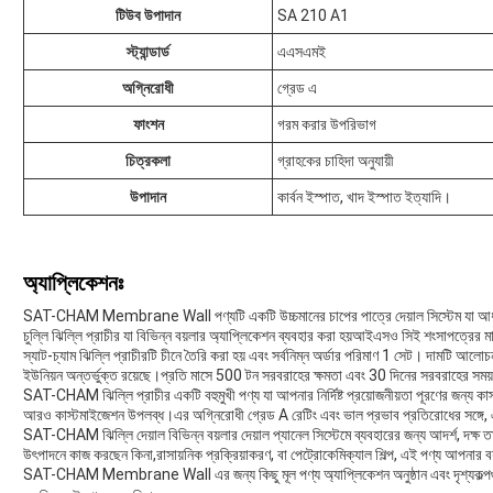
টিউব উপাদান
SA 210 A1
স্ট্যান্ডার্ড
এএসএমই
অগ্নিরোধী
গ্রেড এ
ফাংশন
গরম করার উপরিভাগ
চিত্রকলা
গ্রাহকের চাহিদা অনুযায়ী
উপাদান
কার্বন ইস্পাত, খাদ ইস্পাত ইত্যাদি।
অ্যাপ্লিকেশনঃ
SAT-CHAM Membrane Wall পণ্যটি একটি উচ্চমানের চাপের পাত্রে দেয়াল সিস্টেম যা আধুনিক 
চুল্লি ঝিল্লি প্রাচীর যা বিভিন্ন বয়লার অ্যাপ্লিকেশন ব্যবহার করা হয়আইএসও সিই শংসাপত্রের ম
স্যাট-চ্যাম ঝিল্লি প্রাচীরটি চীনে তৈরি করা হয় এবং সর্বনিম্ন অর্ডার পরিমাণ 1 সেট। দামটি আলোচনা
ইউনিয়ন অন্তর্ভুক্ত রয়েছে।প্রতি মাসে 500 টন সরবরাহের ক্ষমতা এবং 30 দিনের সরবরাহের সম
SAT-CHAM ঝিল্লি প্রাচীর একটি বহুমুখী পণ্য যা আপনার নির্দিষ্ট প্রয়োজনীয়তা পূরণের জ
আরও কাস্টমাইজেশন উপলব্ধ।এর অগ্নিরোধী গ্রেড A রেটিং এবং ভাল প্রভাব প্রতিরোধের সঙ্গে, এ
SAT-CHAM ঝিল্লি দেয়াল বিভিন্ন বয়লার দেয়াল প্যানেল সিস্টেমে ব্যবহারের জন্য আদর্শ, দক্ষ তাপ 
উৎপাদনে কাজ করছেন কিনা,রাসায়নিক প্রক্রিয়াকরণ, বা পেট্রোকেমিক্যাল শিল্প, এই পণ্য আপনার ব
SAT-CHAM Membrane Wall এর জন্য কিছু মূল পণ্য অ্যাপ্লিকেশন অনুষ্ঠান এবং দৃশ্যকল্পগুল